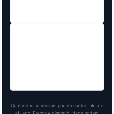
Home 1
Home2
COMO TRABALHAMOS
Disclosure de afiliado sempre visivel
em paginas comerciais.
Comparacao multiplataforma sempre
que houver base editorial.
Precos tratados como informacao
datada e revisavel.
Conteudos comerciais podem conter links de
afiliado. Precos e disponibilidade podem