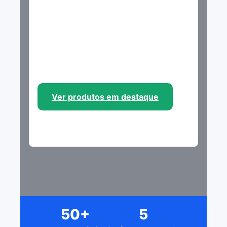
e guias diretos — para você
decidir onde comprar eletrônicos
e eletrodomésticos sem perder
tempo.
Ver produtos em destaque
Guias de compra
50+
5