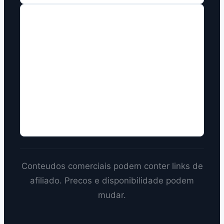
COMO TRABALHAMOS
Disclosure de afiliado sempre visivel
em paginas comerciais.
Comparacao multiplataforma sempre
que houver base editorial.
Precos tratados como informacao
datada e revisavel.
Conteudos comerciais podem conter links de
afiliado. Precos e disponibilidade podem
mudar.