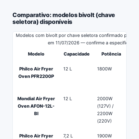
Comparativo: modelos bivolt (chave
seletora) disponíveis
Modelos com bivolt por chave seletora confirmado pelo fab
em 11/07/2026 — confirme a especificação 
Modelo
Capacidade
Potência
Philco Air Fryer
12 L
1800W
Fa
Oven PFR2200P
co
fa
Mondial Air Fryer
12 L
2000W
Qu
Oven AFON-12L-
(127V) /
cha
BI
2200W
Mo
(220V)
Philco Air Fryer
7,2 L
1900W
Ca