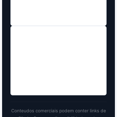
Home 1
Home2
COMO TRABALHAMOS
Disclosure de afiliado sempre visivel
em paginas comerciais.
Comparacao multiplataforma sempre
que houver base editorial.
Precos tratados como informacao
datada e revisavel.
Conteudos comerciais podem conter links de